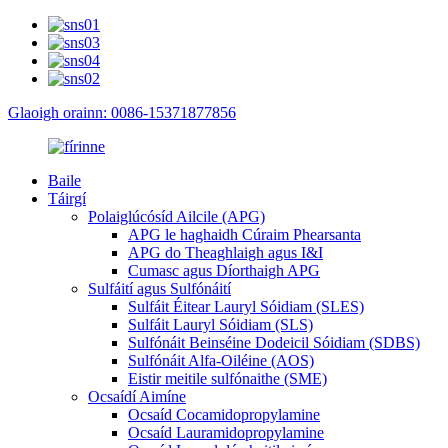
Glaoigh orainn: 0086-15371877856
Baile
Táirgí
Polaiglúcósíd Ailcile (APG)
APG le haghaidh Cúraim Phearsanta
APG do Theaghlaigh agus I&I
Cumasc agus Díorthaigh APG
Sulfáití agus Sulfónáití
Sulfáit Éitear Lauryl Sóidiam (SLES)
Sulfáit Lauryl Sóidiam (SLS)
Sulfónáit Beinséine Dodeicil Sóidiam (SDBS)
Sulfónáit Alfa-Oiléine (AOS)
Eistir meitile sulfónaithe (SME)
Ocsaídí Aimíne
Ocsaíd Cocamidopropylamine
Ocsaíd Lauramidopropylamine