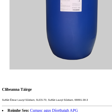
Clibeanna Táirge
Sulfáit Éitear Lauryl Sóidiam, SLES-70, Sulfáit Lauryl Sóidiam, 68891-38-3
Roimhe Seo:
Cumasc agus Díorthaigh APG