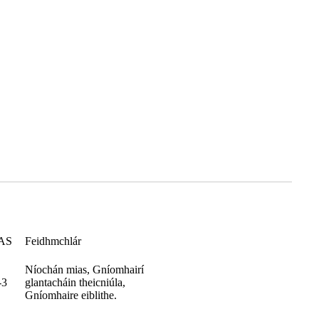
CAS
Feidhmchlár
Níochán mias, Gníomhairí
-3
glantacháin theicniúla,
Gníomhaire eiblithe.