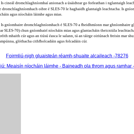
®
Is cineál dromchlaghníomhaí anionach a úsáidtear go forleathan i nglantaigh leach
e dromchlaghníomhach oibre é SLES-70 le haghaidh glantaigh leachtacha. Is gníom
ocháin agus níocháin láimhe agus mias.
®
Is gníomhaire dromchlaghníomhach é SLES-70 a fheidhmíonn mar ghníomhaire glan
ar SLES-70) chun gníomhairí níocháin mias agus glantacháin theicniúla leachtac
éith mhaith cúr agus an tiúsú éasca le salann, tá an táirge oiriúnach freisin mar s
mpúnna, glóthacha cithfholcadáin agus folcadáin cúr.
Foirmliú-nigh gluaisteán réamh-shuaite alcaileach -78276
iú: Meaisín níocháin láimhe - Baineadh ola throm agus ramhar