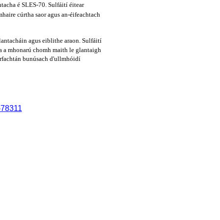
tacha é SLES-70. Sulfáití éitear
haire cúrtha saor agus an-éifeachtach
tacháin agus eiblithe araon. Sulfáití
ha a mhonarú chomh maith le glantaigh
hurfachtán bunúsach d'ullmhóidí
 -78311