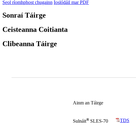
Seol ríomhphost chugainn
Íoslódáil mar PDF
Sonraí Táirge
Ceisteanna Coitianta
Clibeanna Táirge
Ainm an Táirge
®
TDS
Sulnáit
SLES-70