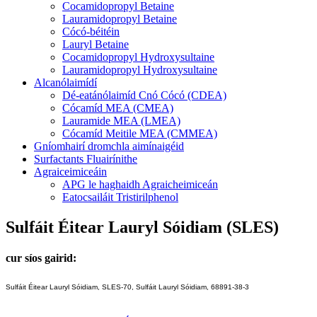
Cocamidopropyl Betaine
Lauramidopropyl Betaine
Cócó-béitéin
Lauryl Betaine
Cocamidopropyl Hydroxysultaine
Lauramidopropyl Hydroxysultaine
Alcanólaimídí
Dé-eatánólaimíd Cnó Cócó (CDEA)
Cócamíd MEA (CMEA)
Lauramide MEA (LMEA)
Cócamíd Meitile MEA (CMMEA)
Gníomhairí dromchla aimínaigéid
Surfactants Fluairínithe
Agraiceimiceáin
APG le haghaidh Agraicheimiceán
Eatocsailáit Tristirilphenol
Sulfáit Éitear Lauryl Sóidiam (SLES)
cur síos gairid:
Sulfáit Éitear Lauryl Sóidiam, SLES-70, Sulfáit Lauryl Sóidiam, 68891-38-3