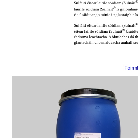
Sulfáití éitear lairile sóidiam (Sulnáit
®
laurile sóidiam (Sulnáit
Is gníomhair
é a úsáidtear go minic i nglantaigh ní
Sulfáití éitear lairile sóidiam (Sulnáit
®
éitear lairile sóidiam (Sulnáit
Úsáidte
éadroma leachtacha. A bhuíochas dá thr
glantacháin chosmaideacha amhail sea
Foirml