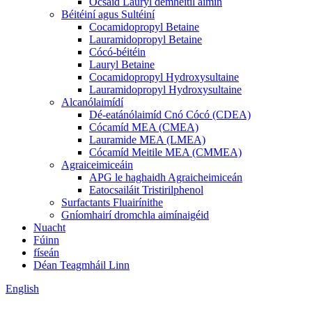
Ocsaíd Lauryl démheitil aimín
Béitéiní agus Sultéiní
Cocamidopropyl Betaine
Lauramidopropyl Betaine
Cócó-béitéin
Lauryl Betaine
Cocamidopropyl Hydroxysultaine
Lauramidopropyl Hydroxysultaine
Alcanólaimídí
Dé-eatánólaimíd Cnó Cócó (CDEA)
Cócamíd MEA (CMEA)
Lauramide MEA (LMEA)
Cócamíd Meitile MEA (CMMEA)
Agraiceimiceáin
APG le haghaidh Agraicheimiceán
Eatocsailáit Tristirilphenol
Surfactants Fluairínithe
Gníomhairí dromchla aimínaigéid
Nuacht
Fúinn
físeán
Déan Teagmháil Linn
English