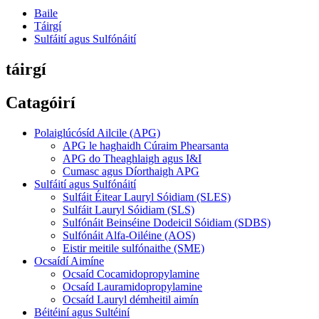
Baile
Táirgí
Sulfáití agus Sulfónáití
táirgí
Catagóirí
Polaiglúcósíd Ailcile (APG)
APG le haghaidh Cúraim Phearsanta
APG do Theaghlaigh agus I&I
Cumasc agus Díorthaigh APG
Sulfáití agus Sulfónáití
Sulfáit Éitear Lauryl Sóidiam (SLES)
Sulfáit Lauryl Sóidiam (SLS)
Sulfónáit Beinséine Dodeicil Sóidiam (SDBS)
Sulfónáit Alfa-Oiléine (AOS)
Eistir meitile sulfónaithe (SME)
Ocsaídí Aimíne
Ocsaíd Cocamidopropylamine
Ocsaíd Lauramidopropylamine
Ocsaíd Lauryl démheitil aimín
Béitéiní agus Sultéiní